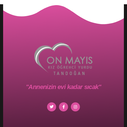
"Annenizin evi kadar sıcak"